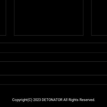
【Apex Legends】Mukaiが
【Ap
RIDDLE APEX部門 特別コーチ
ハル
に就任
Sur
場
Copyright(C) 2023 DETONATOR All Rights Reserved.