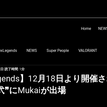
Home
NEW
exLegends
NEWS
Super People
VALORANT
8日
読了時間: 1分
顔芸
らい子
りーのすけ
RobiN
Go Tsu
egends】12月18日より開催
❞にMukaiが出場
う
LEIA
スマブラ部門
ちくのぼ
DETONATO