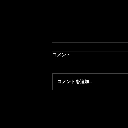
コメント
コメントを追加…
【APEX LEGENDS】8月26日
(土) 『えぺまつり 夏の陣 再
来』にMukaiがコーチとして
出場