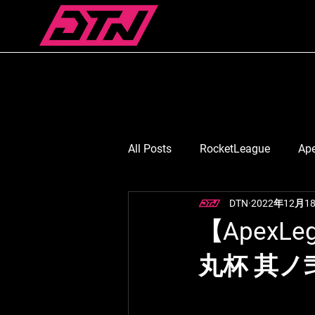
All Posts
RocketLeague
Ap
DTN
2022年12月1
スマブラ
Suruga Monkey
【ApexL
丸杯 其ノ弐
七浬憂/ななりうい
月島ご