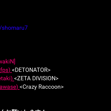
tv/shomaru7
wakiN
]
fps
) 
<DETONATOR>
taki
) 
<
ZETA DIVISION
>
awase
) 
<
Crazy Raccoon
>