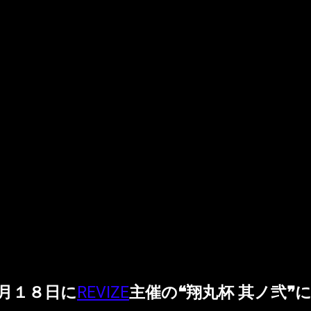
月１８日に
REVIZE
主催の
❝翔丸杯 其ノ弐❞に