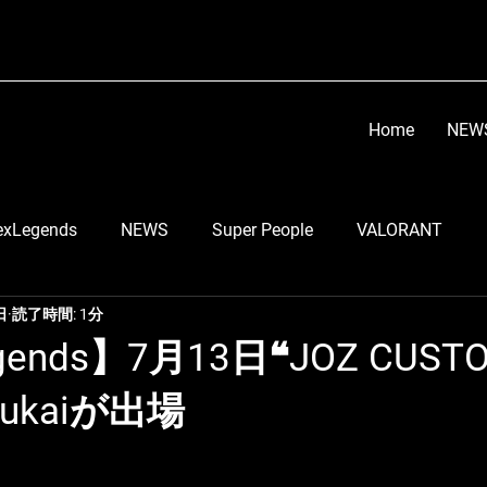
Home
NEW
exLegends
NEWS
Super People
VALORANT
日
読了時間: 1分
顔芸
らい子
りーのすけ
RobiN
Go Tsu
gends】7月13日❝JOZ CUST
Mukaiが出場
う
LEIA
スマブラ部門
ちくのぼ
DETONATO