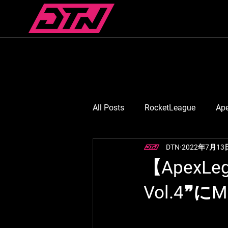
All Posts
RocketLeague
Ap
DTN
2022年7月13
スマブラ
Suruga Monkey
【ApexLe
Vol.4❞に
七浬憂/ななりうい
月島ご