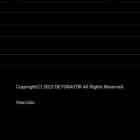
【Apex Legends】Mukaiが
【Ap
RIDDLE APEX部門 特別コーチ
ハル
に就任
Sur
場
Copyright(C) 2023 DETONATOR All Rights Reserved.
Privacy Policy