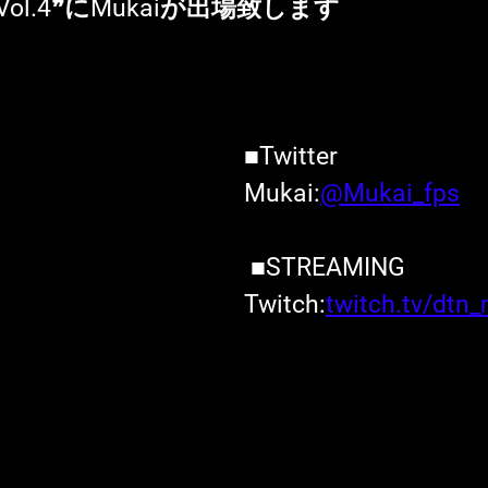
M Vol.4❞にMukaiが出場致します
■Twitter
Mukai:
@Mukai_fps
 ■STREAMING
Twitch:
twitch.tv/dtn