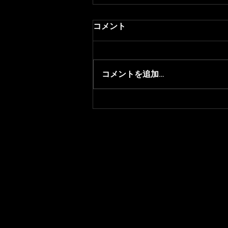
コメント
コメントを追加…
【APEX LEGENDS】8月26日
(土) 『えぺまつり 夏の陣 再
来』にMukaiがコーチとして
出場