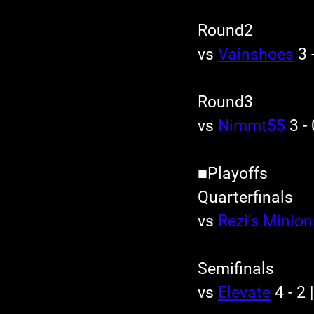
Round2
vs 
Vainshoes
 3 
Round3
vs 
Nimmt55
 3 -
■Playoffs
Quarterfinals
vs 
Rezi's Minion
Semifinals
vs 
Elevate
 4 - 2