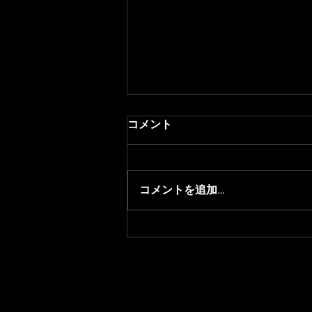
コメント
コメントを追加…
Rocket League部門
mikan,Lunatic選手脱退のお知
らせ