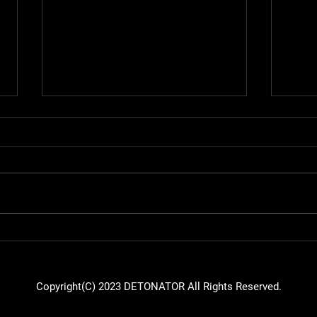
【Rocket League】8月19日
【Ro
(土)20:00～すぱこらサマーガ
日(土.
Sprin
レージ2023にBurn選手が出場
- Sp
Copyright(C) 2023 DETONATOR All Rights Reserved.