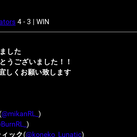
ators
 4 - 3 | WIN
ました
とうございました！！
宜しくお願い致します
(
@mikanRL_
)
BurnRL_
)
ナティック(
@koneko_Lunatic
)