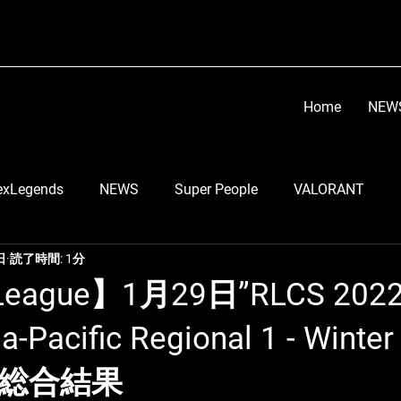
Home
NEW
exLegends
NEWS
Super People
VALORANT
日
読了時間: 1分
顔芸
らい子
りーのすけ
RobiN
Go Tsu
League】1月29日”RLCS 2022-
ia-Pacific Regional 1 - Winter
う
LEIA
スマブラ部門
ちくのぼ
DETONATO
会総合結果