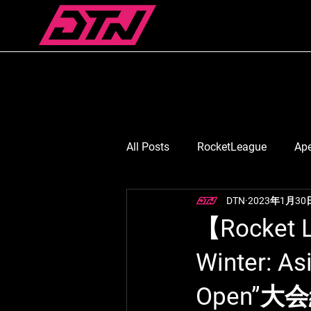
All Posts
RocketLeague
Ap
DTN
2023年1月30
スマブラ
Suruga Monkey
【Rocket 
Winter: As
七浬憂/ななりうい
月島ご
Open”大