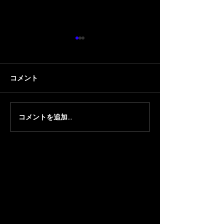
コメント
コメントを追加…
【Splatoon3】3月20日
【Splatoon3】
(日)❝KING'S CUP❞に
五回行別杯❞にMent
DETONATORが出場
Shinoharaが出