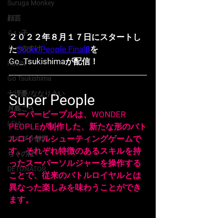
Suruga Monkey
顔芸
らい子
２０２２年８月１７日にスタートし
た
Super People Finalβ
を
りーのすけ
Go_Tsukishimaが配信！
RobiN
Go Tsukishima
七浬憂/ななりうい
Super People
月島ごう
スーパーピープルは、WONDER 
LEIA
PEOPLEが制作した、新たな形のバト
ルロイヤルシューティングゲームで
スマブラ部門
す。それぞれ特徴のあるスキルを持
ちくのぼ
ったスーパーソルジャーを操作する
DETONATOR
ことで、従来のバトルロイヤルとは
異なった楽しみを味わうことができ
ます。