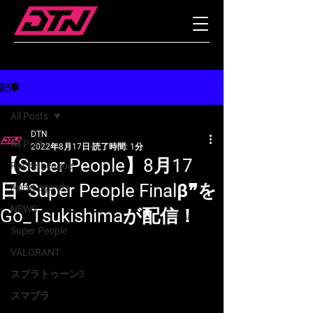
記事
All Posts
DTN
All Posts
2022年8月17日
読了時間: 1分
【Super People】8月17
RocketLeague
日❝Super People Finalβ❞を
ApexLegends
NEWS
Go_Tsukishimaが配信！
Super People
VALORANT
スプラトゥーン3
スマブラ