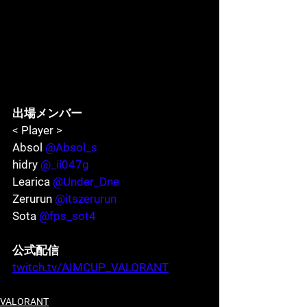
出場メンバー
< Player >
Absol 
@Absol_s
hidry 
@_ii047g
Learica 
@Under_Dne
Zerurun 
@itszerurun
Sota 
@fps_sot4
公式配信
twitch.tv/AIMCUP_VALORANT
VALORANT