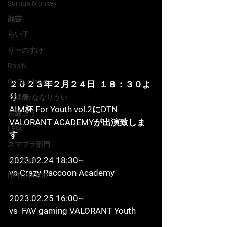
Suruga Monkey
顔芸
らい子
りーのすけ
RobiN
Go Tsukishima
２０２３年２月２４日  １８：３０よ
り
七浬憂/ななりうい
AIM杯 For Youth vol.2にDTN 
月島ごう
VALORANT ACADEMYが出演致しま
LEIA
す
スマブラ部門
2023.02.24 18:30~
ちくのぼ
vs Crazy Raccoon Academy
DETONATOR
2023.02.25 16:00~
vs  FAV gaming VALORANT Youth