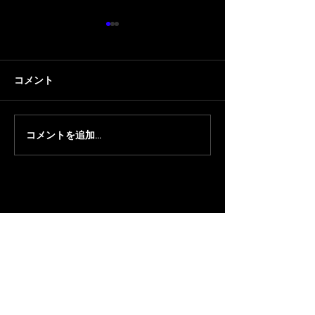
コメント
コメントを追加…
【VALORANT】Killgraveが
【VALORANT】
SOLEILGAMING
(土)RAGE SUPE
VALORANT部門 特別コー
にSurugaMonk
チに就任