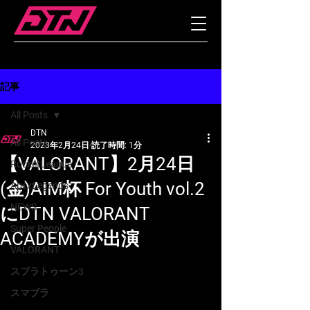
記事
All Posts
DTN
All Posts
2023年2月24日
読了時間: 1分
【VALORANT】2月24日
RocketLeague
(金)AIM杯 For Youth vol.2
ApexLegends
NEWS
にDTN VALORANT
Super People
ACADEMYが出演
VALORANT
スプラトゥーン3
スマブラ