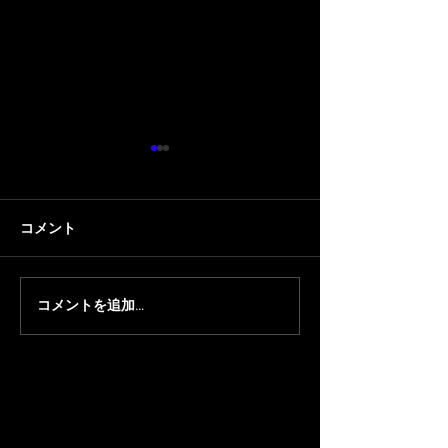
コメント
コメントを追加…
【ちくのぼ】『ほやっほ
【顔芸/ちくの
ー祭2026』にちくのぼが
洋貴のコーポ安元 
出演
に 顔芸 と ちく
演します