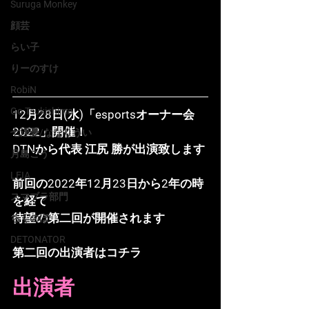
Suruga Monkey
顔芸
らい子
りーのすけ
RobiN
Go Tsukishima
12月28日(水)「esportsオーナー会 
2022」開催！
七浬憂/ななりうい
DTNから代表 江尻 勝が出演致します
月島ごう
LEIA
前回の2022年12月23日から2年の時
スマブラ部門
を経て
待望の第二回が開催されます
ちくのぼ
DETONATOR
第二回の出演者はコチラ
出演者