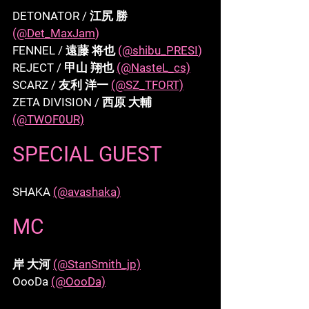
DETONATOR / 江尻 勝 
(
@Det_MaxJam
)
FENNEL / 遠藤 将也 
(
@shibu_PRESI
)
REJECT / 甲山 翔也 
(@NasteL_cs)
SCARZ / 友利 洋一 
(@SZ_TFORT)
ZETA DIVISION / 西原 大輔 
(@TWOF0UR)
SPECIAL GUEST
SHAKA 
(@avashaka)
MC
岸 大河 
(@StanSmith_jp)
OooDa 
(@OooDa)