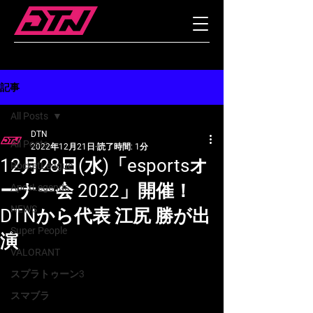
記事
All Posts
DTN
All Posts
2022年12月21日
読了時間: 1分
12月28日(水)「esportsオ
RocketLeague
ーナー会 2022」開催！
ApexLegends
NEWS
DTNから代表 江尻 勝が出
Super People
演
VALORANT
スプラトゥーン3
スマブラ