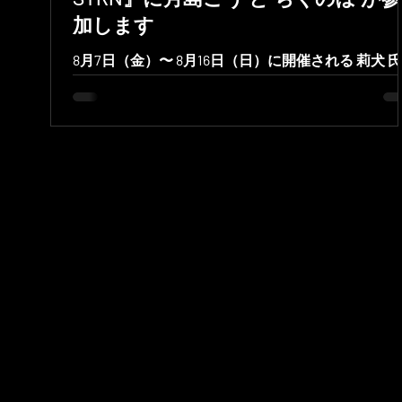
加します
8月7日（金）〜 8月16日（日）に開催される 莉犬 
催のマイクラ大規模ストリーマーサーバー『スト
ヌ-STRN』に 月島ごう と ちくのぼ の2名が参加し
す！ 月島ごう の配信はこちら ・月島ごう YouTube
ャンネル ・月島ごう Twitchチャンネル ちくのぼ の
信はこちら ちくのぼ YouTubeチャンネル ■ 参加者
覧 ■ 開催期間 2026年8月7日（金）〜2026年8月16日
（日） ちくのぼ ストリーマー ■ X：ちくのぼ🎋 ■
YouTube：ちくのぼチャレンジ 月島ごう ストリー
ー ■ X：月島ごう ■ Twitch：gotsukishima ■
YouTube：月島ごう｜TsukishimaGo ■ TikTok：
gotsukishima