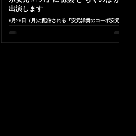
出演します
6月29日（月)に配信される『安元洋貴のコーポ安元
#191 4人でめっちゃカメレオン！』に 顔芸 と ちくの
ぼ が出演します！ ■ 2026年6月29日(月)20:00〜 配信
はこちら！ 安元洋貴のコーポ安元#191 顔芸 ストリー
マー ■ X：顔芸 / Kaogei ■ YouTube：顔芸 ■ Twitch：顔
芸 ■ Instagram：顔芸 ちくのぼ ストリーマー ■ X：ち
くのぼ🎋 ■ YouTube：ちくのぼチャレンジ