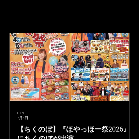
DTN
7月3日
【ちくのぼ】『ほやっほー祭2026』
にちくのぼが出演