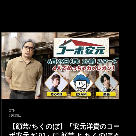
DTN
6月29日
【顔芸/ちくのぼ】『安元洋貴のコー
ポ安元 #191』に 顔芸 と ちくのぼ が