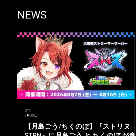
NEWS
DTN
7月30日
【月島ごう/ちくのぼ】『ストリヌ-
STRN』に月島ごう と ちくのぼ が参