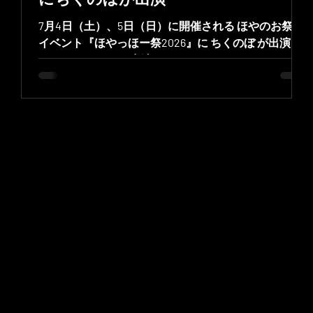
7月4日（土）、5日（日）に開催される ほやのお祭り
イベント『ほやっほー祭2026』に ちくのぼ が出演し
氏主
ます！ ちくのぼの出演スケジュールはこちら↓
リ
7/4（土）かわまち交流広場 11:55 - 12:10｜メインス
ま
テージ｜ちくのぼ出店紹介① 13:10 - 13:20｜メインス
チ
テージ｜ちくのぼ出店紹介② 14:45 - 15:00｜メインス
配
テージ｜ちくのぼ出店紹介③ 18:30頃｜メインステー
一
ジ｜ちくのぼ出店紹介④ 7/5（日）かわべい ■ 日
時 7月4日（土）11:00〜20:00 7月5日（日）10:00〜
17:00 ■ 会場 宮城県 石巻市かわまち交流広場 / かわま
マ
ちオープンパーク ※入場無料 ■ 公式X ほやっほー祭 ち
くのぼ ストリーマー ■ X：ちくのぼ🎋 ■ YouTube：ち
くのぼチャレンジ