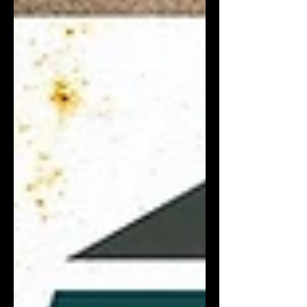
ンパーク ※入場無料 ■ 公式X ほやっほ
ー祭 ちくのぼ ストリーマー ■ X：ちく
のぼ🎋 ■ YouTube：ちくのぼチャレン
ジ