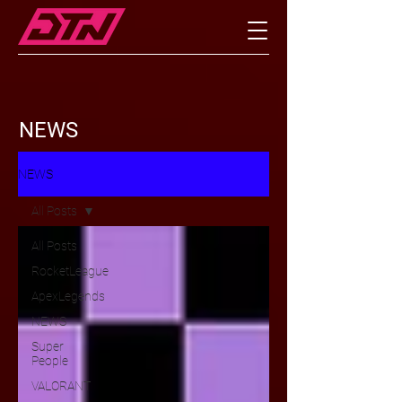
NEWS
NEWS
All Posts
All Posts
RocketLeague
ApexLegends
NEWS
Super
People
VALORANT