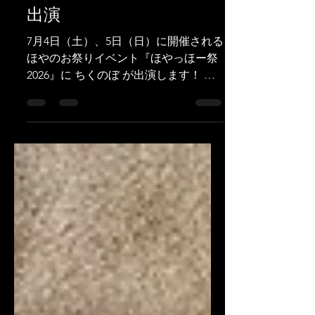
【ちくのぼ】『ほやっほ
ー祭2026』にちくのぼが
出演
7月4日（土）、5日（日）に開催される
ほやのお祭りイベント『ほやっほー祭
2026』に ちくのぼ が出演します！ ち
くのぼの出演スケジュールはこちら↓
7/4（土）かわまち交流広場 11:55 -
12:10｜メインステージ｜ちくのぼ出店
紹介① 13:10 - 13:20｜メインステージ
｜ちくのぼ出店紹介② 14:45 - 15:00｜
メインステージ｜ちくのぼ出店紹介③
18:30頃｜メインステージ｜ちくのぼ出
店紹介④ 7/5（日）かわべい ■ 日
時 7月4日（土）11:00〜20:00 7月5日
（日）10:00〜17:00 ■ 会場 宮城県 石巻
市かわまち交流広場 / かわまちオープ