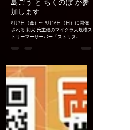
『ストリヌ-STRN』に月
島ごう と ちくのぼ が参
加します
8月7日（金）〜 8月16日（日）に開催
される 莉犬 氏主催のマイクラ大規模ス
トリーマーサーバー『ストリヌ-
STRN』に 月島ごう と ちくのぼ の2名
が参加します！ 月島ごう の配信はこち
ら ・月島ごう YouTubeチャンネル ・
月島ごう Twitchチャンネル ちくのぼ の
配信はこちら ちくのぼ YouTubeチャン
ネル ■ 参加者一覧 ■ 開催期間 2026年8
月7日（金）〜2026年8月16日（日） ち
くのぼ ストリーマー ■ X：ちくのぼ🎋
■ YouTube：ちくのぼチャレンジ 月島
ごう ストリーマー ■ X：月島ごう ■
Twitch：gotsukishima ■ YouTube：月
島ごう｜TsukishimaGo ■ TikTok：