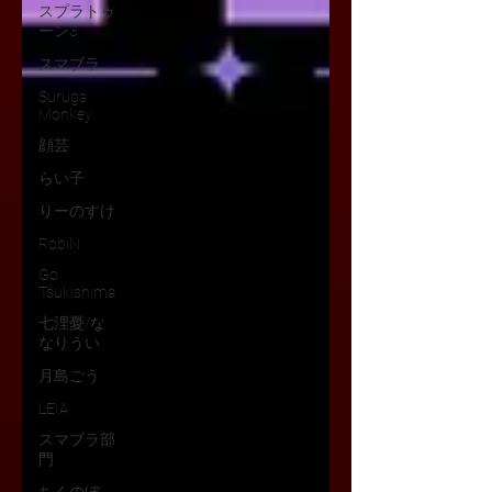
スプラトゥ
ーン3
スマブラ
Suruga
Monkey
顔芸
らい子
りーのすけ
RobiN
Go
Tsukishima
七浬憂/な
なりうい
月島ごう
LEIA
スマブラ部
門