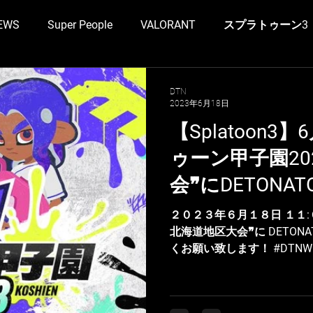
EWS
Super People
VALORANT
スプラトゥーン3
のすけ
RobiN
Go Tsukishima
七浬憂/ななりうい
DTN
2023年6月18日
【Splatoon3
ゥーン甲子園20
会❞にDETONA
２０２３年６月１８日 １１:
北海道地区大会❞に DETON
くお願い致します！ #DTNWI
細サイト スプラトゥーン甲子園