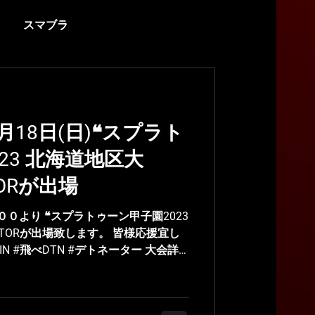
スマブラ
月島ごう
LEIA
】6月18日(日)❝スプラト
23 北海道地区大
TORが出場
００より ❝スプラトゥーン甲子園2023
ATORが出場致します。 皆様応援宜し
N #飛べDTN #デトネーター 大会詳
2023 公式配信 出場メンバー...