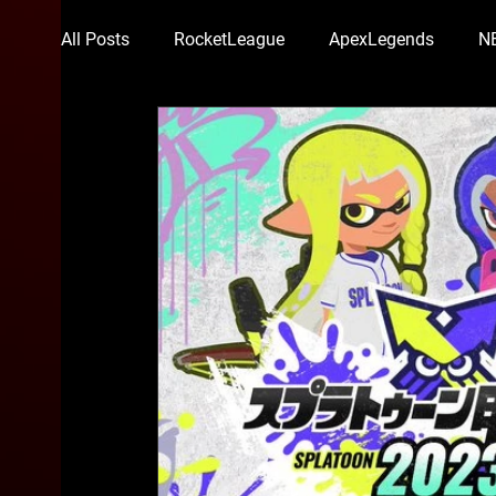
All Posts
RocketLeague
ApexLegends
N
Suruga Monkey
顔芸
らい子
りー
スマブラ部門
ちくのぼ
DETONATOR