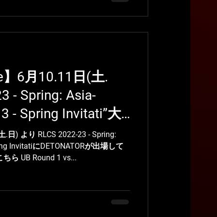
ue】6月10.11日(土.
 - Spring: Asia-
3 - Spring Invitati”大
り RLCS 2022-23 - Spring:
- Spring InvitatiにDETONATORが出場して
B Round 1 vs...