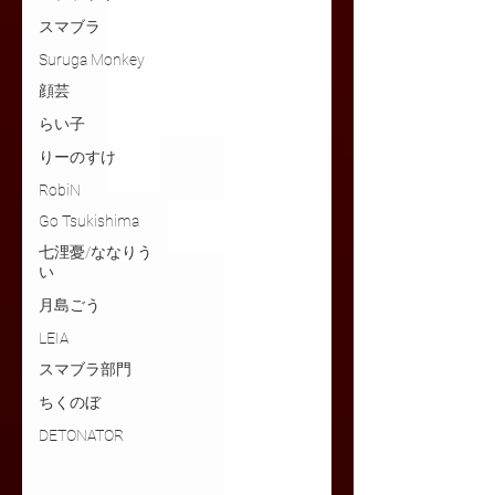
スマブラ
Suruga Monkey
顔芸
らい子
りーのすけ
RobiN
Go Tsukishima
七浬憂/ななりう
い
月島ごう
LEIA
スマブラ部門
ちくのぼ
DETONATOR