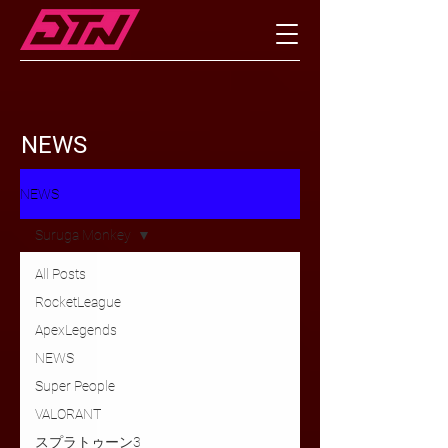
NEWS
NEWS
Suruga Monkey
All Posts
RocketLeague
ApexLegends
NEWS
Super People
VALORANT
スプラトゥーン3