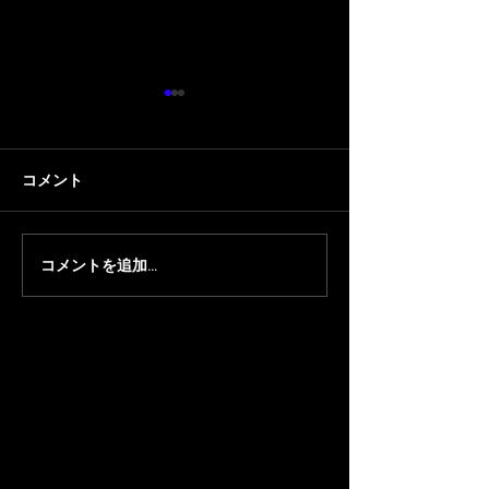
コメント
コメントを追加…
【ちくのぼ】『ほやっほ
【顔芸/ちくの
ー祭2026』にちくのぼが
洋貴のコーポ安元 
出演
に 顔芸 と ちく
演します