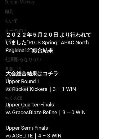
Suruga Monkey
顔芸
らい子
りーのすけ
２０２２年５月２０日 より行われて
RobiN
いました”RLCS Spring : APAC North 
Regional 2”総合結果
Go Tsukishima
七浬憂/ななりうい
月島ごう
大会総合結果はコチラ
LEIA
Upper Round 1
vs Rocket Kickers｜3 – 1 WIN
スマブラ部門
ちくのぼ
Upper Quarter-Finals
DETONATOR
vs GracesBlaze Refine｜3 – 0 WIN
Upper Semi-Finals
vs AGELITE｜4 – 3 WIN