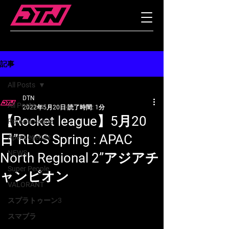
記事
All Posts
DTN
All Posts
2022年5月20日
読了時間: 1分
【Rocket league】5月20
RocketLeague
日”RLCS Spring : APAC
ApexLegends
NEWS
North Regional 2”アジアチ
Super People
ャンピオン
VALORANT
スプラトゥーン3
スマブラ