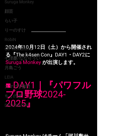
Suruga Monkey
顔芸
らい子
りーのすけ
RobiN
2024年10月12日（土）から開催され
Go Tsukishima
る『The k4sen Con』DAY1・DAY2に 
七浬憂/ななりうい
Suruga Monkey 
が出演します。
月島ごう
LEIA
■ DAY1｜『パワフル
スマブラ部門
プロ野球2024-
ちくのぼ
2025』
DETONATOR
Suruga Monkey はチーム「河川敷サ