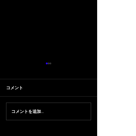
コメント
コメントを追加…
【Suruga Monkey】
『第9回 Rakuten 
『LEGENDUS Alliance of
cup』に Suruga 
Valiant Arms』にSuruga
月島ごう / 顔芸
Monkeyが出場
場