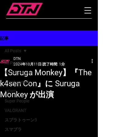
記事
All Posts
DTN
All Posts
2024年10月11日
読了時間: 1分
【Suruga Monkey】『The
RocketLeague
k4sen Con』に Suruga
ApexLegends
NEWS
Monkey が出演
Super People
VALORANT
スプラトゥーン3
スマブラ