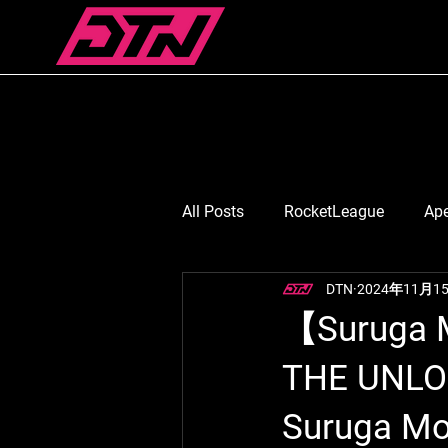
All Posts
RocketLeague
Ap
DTN
2024年11月1
スマブラ
Suruga Monkey
【Suruga 
THE UN
七浬憂/ななりうい
月島ご
Suruga 