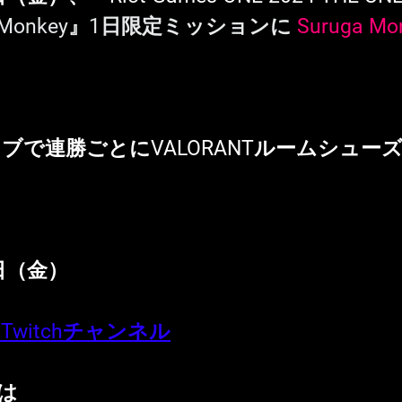
rugaMonkey』1日限定ミッションに
Suruga Mo
〉
ブで連勝ごとにVALORANTルームシュー
5日（金）
ey Twitchチャンネル
は 