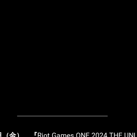
（金）、『Riot Games ONE 2024 THE UNL