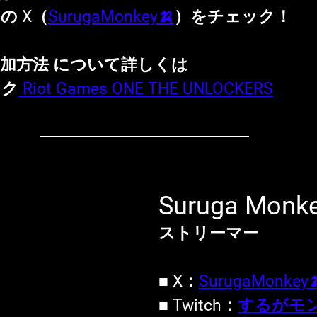
y の X（
SurugaMonkey🍌
）をチェック！
加方法 について詳しくは
ック
 Riot Games ONE THE UNLOCKERS
Suruga Monk
ストリーマー
■ X：
SurugaMonkey
■ Twitch：
するがモ