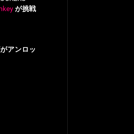
nkey 
が挑戦
ズがアンロッ