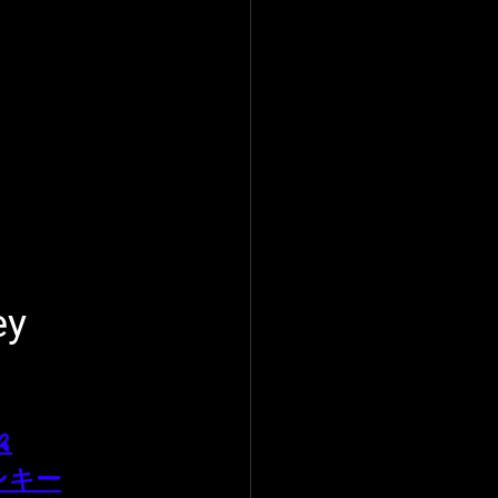
ey

ンキー