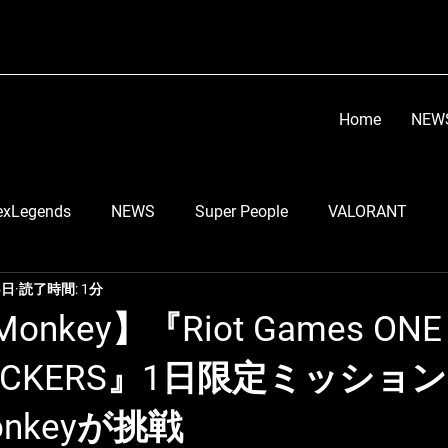
Home
NEW
exLegends
NEWS
Super People
VALORANT
5日
読了時間: 1分
顔芸
らい子
りーのすけ
RobiN
Go Tsu
Monkey】『Riot Games ONE
LOCKERS』1日限定ミッショ
う
LEIA
スマブラ部門
ちくのぼ
DETONATO
Monkeyが挑戦