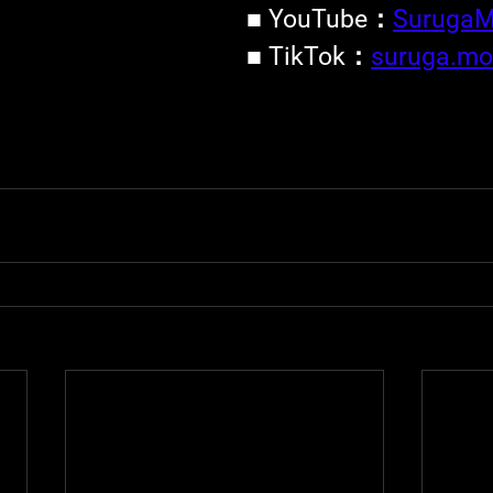
■ YouTube：
Suruga
■ TikTok：
suruga.mo