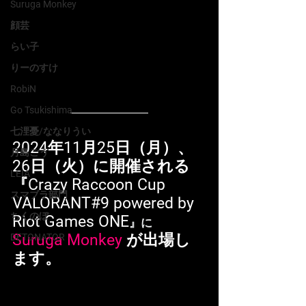
Suruga Monkey
顔芸
らい子
りーのすけ
RobiN
Go Tsukishima
七浬憂/ななりうい
2024年11月25日（月）、
月島ごう
26日（火）に開催される
LEIA
『Crazy Raccoon Cup 
スマブラ部門
VALORANT#9 powered by 
ちくのぼ
Riot Games ONE
』に
Suruga Monkey 
が出場し
DETONATOR
ます。