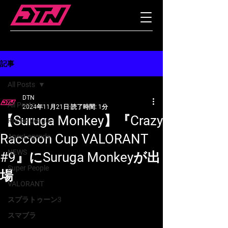
記事
All Posts
DTN
All Posts
2024年11月21日
読了時間: 1分
【Suruga Monkey】『Crazy
RocketLeague
Raccoon Cup VALORANT
ApexLegends
NEWS
#9』にSuruga Monkeyが出
Super People
場
VALORANT
スプラトゥーン3
スマブラ