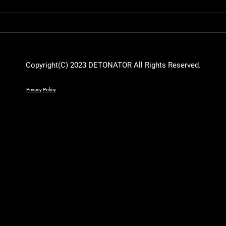
【Suruga Monkey】
『第9回
『LEGENDUS Alliance of
cup
Valiant Arms』にSuruga
ごう
Monkeyが出場
Copyright(C) 2023 DETONATOR All Rights Reserved.
Privacy Policy