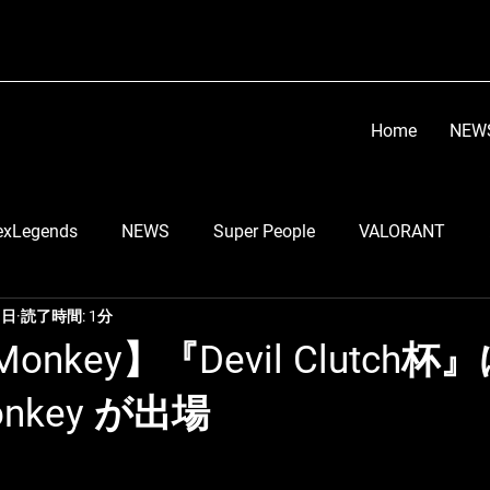
Home
NEW
exLegends
NEWS
Super People
VALORANT
3日
読了時間: 1分
顔芸
らい子
りーのすけ
RobiN
Go Tsu
Monkey】『Devil Clutch杯
Monkey が出場
う
LEIA
スマブラ部門
ちくのぼ
DETONATO