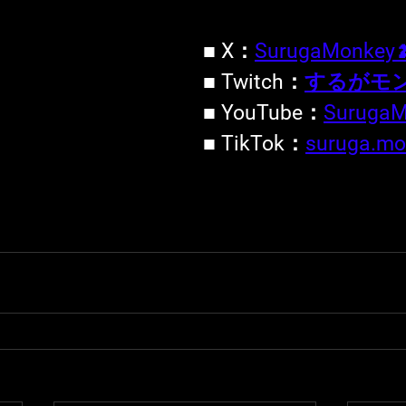
■ X：
SurugaMonkey
■ Twitch：
するがモ
■ YouTube：
Suruga
■ TikTok：
suruga.mo