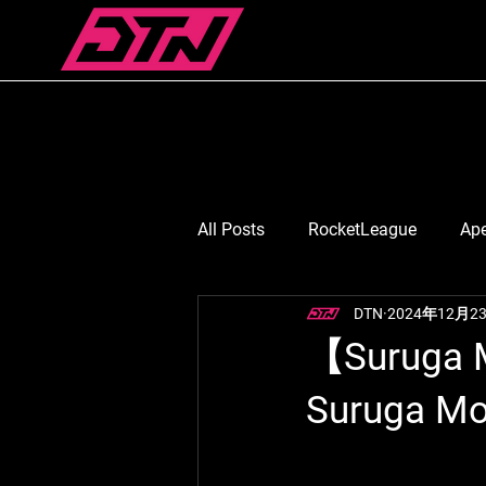
All Posts
RocketLeague
Ap
DTN
2024年12月2
スマブラ
Suruga Monkey
【Suruga 
Suruga 
七浬憂/ななりうい
月島ご