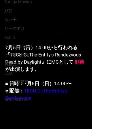
Suruga Monkey
顔芸
らい子
りーのすけ
RobiN
Go Tsukishima
7月6日（日）14:00から行われる
『TECH.C.:The Entity's Rendezvous 
七浬憂/ななりうい
Dead by Daylight』にMCとして 
顔芸 
月島ごう
が出演します。
LEIA
スマブラ部門
■ 日時：7月6日（日）14:00〜
■ 配信：
TECH.C.:The Entity's 
ちくのぼ
Rendezvous
DETONATOR