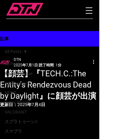
記事
All Posts
DTN
All Posts
2025年7月1日
読了時間: 1分
【顔芸】『TECH.C.:The
RocketLeague
Entity's Rendezvous Dead
ApexLegends
NEWS
by Daylight』に顔芸が出演
Super People
更新日：
2025年7月4日
VALORANT
スプラトゥーン3
スマブラ