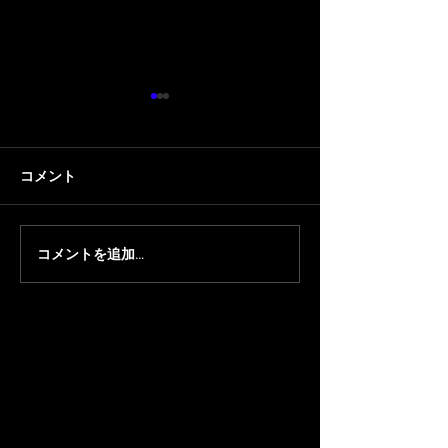
コメント
コメントを追加…
【顔芸】顔芸オフライン
【ちくのぼ/顔
イベント「第2回 KGCオフ
『Blood Party
ライン株主総会」開催決
Friday#141』
定！
と 顔芸 が出演