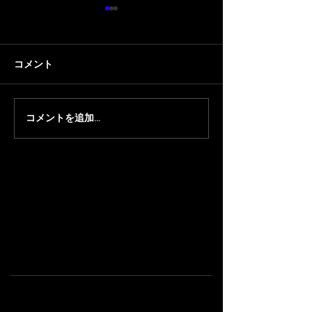
コメント
コメントを追加…
【ちくのぼ】『ほやっほ
【顔芸/ちくの
ー祭2026』にちくのぼが
洋貴のコーポ安元 
出演
に 顔芸 と ちく
演します