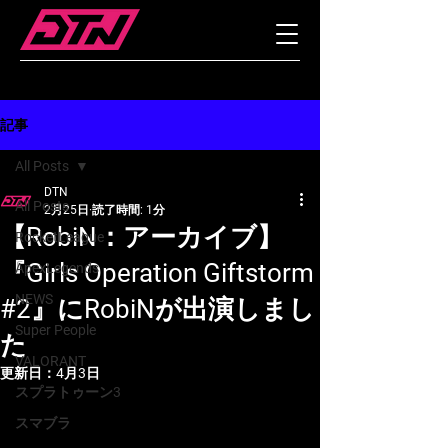
記事
All Posts
DTN
All Posts
2月25日
読了時間: 1分
【RobiN：アーカイブ】
RocketLeague
『Girls Operation Giftstorm
ApexLegends
NEWS
#2』にRobiNが出演しまし
Super People
た
VALORANT
更新日：
4月3日
スプラトゥーン3
スマブラ