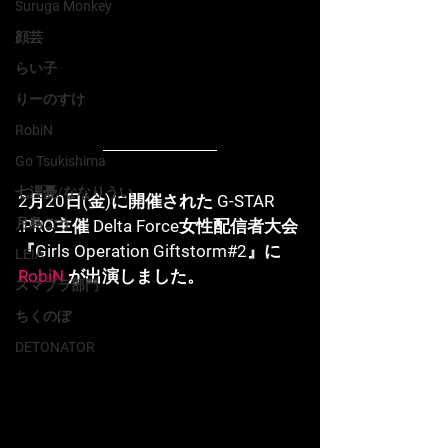
Suruga Monkey
顔芸
らい子
りーのすけ
RobiN
Go Tsukishima
七浬憂/ななりうい
2月20日(金)に開催された G-STAR 
月島ごう
.PRO主催 Delta Force女性配信者大会
『Girls Operation Giftstorm#2』に 
LEIA
RobiN
 が出演しました。
スマブラ部門
ちくのぼ
DETONATOR