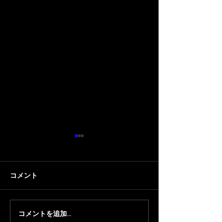
コメント
コメントを追加…
【LEIA】『天下統一
【 顔芸 / LEIA 