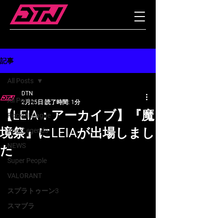
記事
All Posts
DTN
All Posts
2月25日
読了時間: 1分
【LEIA：アーカイブ】『魔
RocketLeague
境祭』にLEIAが出場しまし
ApexLegends
NEWS
た
Super People
VALORANT
スプラトゥーン3
スマブラ