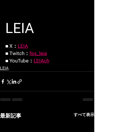
LEIA
■ X：
LEIA
■ Twitch：
fps_leia
■ YouTube：
LEIAch
LEIA
すべて表示
最新記事