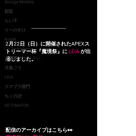
Suruga Monkey
顔芸
らい子
りーのすけ
RobiN
2月22日（日）に開催されたAPEXス
Go Tsukishima
トリーマー杯『魔境祭』に 
LEIA
 が出
場しました。
七浬憂/ななりうい
月島ごう
LEIA
スマブラ部門
ちくのぼ
DETONATOR
配信のアーカイブはこちら👀