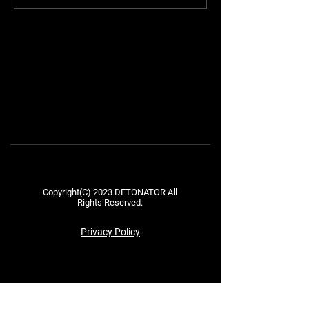
RUST』にLEIAが参加
PARK vol.3」
LEIAが出場
Copyright(C) 2023 DETONATOR All
Rights Reserved.
Privacy Policy