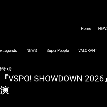
Home
NEW
exLegends
NEWS
Super People
VALORANT
間: 1分
顔芸
らい子
りーのすけ
RobiN
Go Tsu
『VSPO! SHOWDOWN 202
出演
う
LEIA
スマブラ部門
ちくのぼ
DETONATO