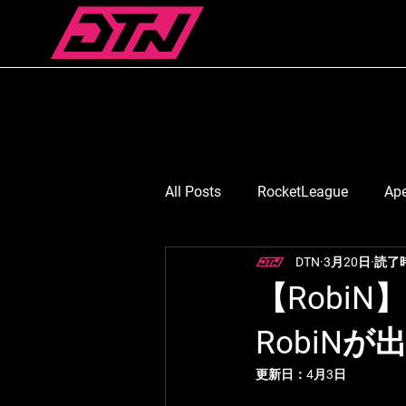
All Posts
RocketLeague
Ap
DTN
3月20日
読了時
スマブラ
Suruga Monkey
【RobiN】
RobiNが
七浬憂/ななりうい
月島ご
更新日：
4月3日