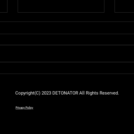
【RobiN：アーカイブ】『第2
【ウ
回 もかCUP』にRobiNが出場
に入
しました
る！
決定
Copyright(C) 2023 DETONATOR All Rights Reserved.
Privacy Policy