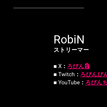
RobiN
ストリーマー
■ X：
ろびん🗿
■ Twitch：
ろびんび
■ YouTube：
ろびん