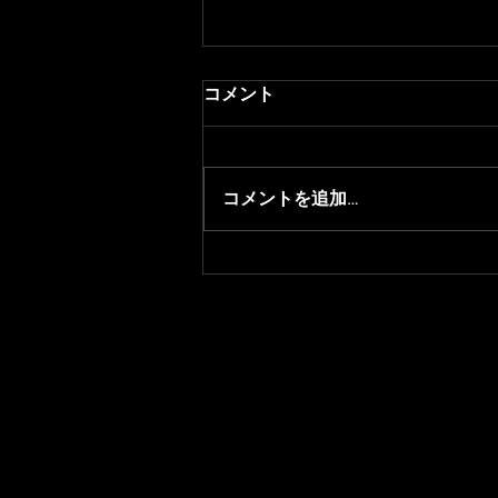
コメント
コメントを追加…
【RobiN】『獅白杯オフライ
ン』にRobiNが出場