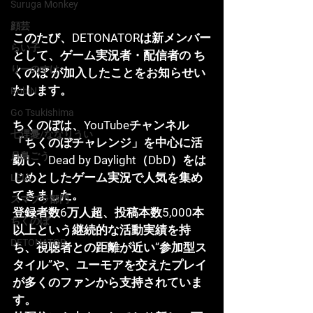
Suruga Monkey
顔芸
このたび、DETONATORは新メンバー
らい子
として、ゲーム実況者・配信者の ち
りーのすけ
くのぼ が加入したことをお知らせい
たします。
RobiN
Go Tsukishima
ちくのぼは、YouTubeチャンネル
七浬憂/ななりうい
「ちくのぼチャレンジ」を中心に活
月島ごう
動し、Dead by Daylight（DbD）をは
じめとしたゲーム実況で人気を集め
LEIA
てきました。
スマブラ部門
登録者数6万人超、投稿本数5,000本
ちくのぼ
以上という継続的な活動実績を持
DETONATOR
ち、視聴者との距離が近い“参加型ス
タイル”や、ユーモアを交えたプレイ
が多くのファンから支持されていま
す。