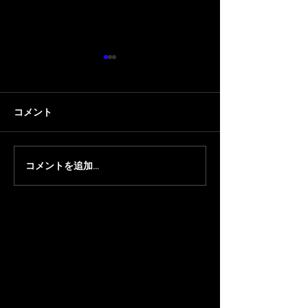
コメント
コメントを追加…
【ちくのぼ】『ほやっほ
【顔芸/ちくの
ー祭2026』にちくのぼが
洋貴のコーポ安元 
出演
に 顔芸 と ちく
演します