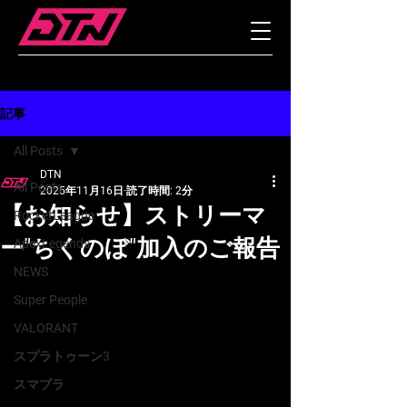
記事
All Posts
DTN
All Posts
2025年11月16日
読了時間: 2分
【お知らせ】ストリーマ
RocketLeague
ー"ちくのぼ"加入のご報告
ApexLegends
NEWS
Super People
VALORANT
スプラトゥーン3
スマブラ