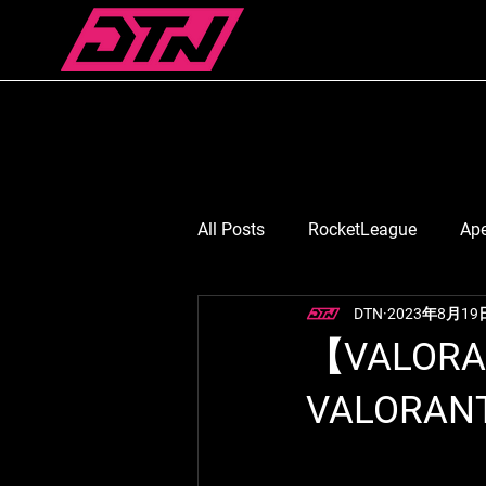
All Posts
RocketLeague
Ap
DTN
2023年8月19
スマブラ
Suruga Monkey
【VALORA
VALOR
七浬憂/ななりうい
月島ご