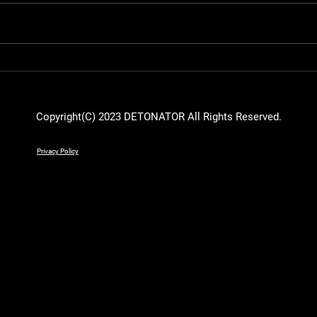
【VALORANT】8月5日
【VA
(土)RAGE SUPER MATCHに
(土.
SurugaMonkeyが出演
Cup 
Sur
Copyright(C) 2023 DETONATOR All Rights Reserved.
Privacy Policy