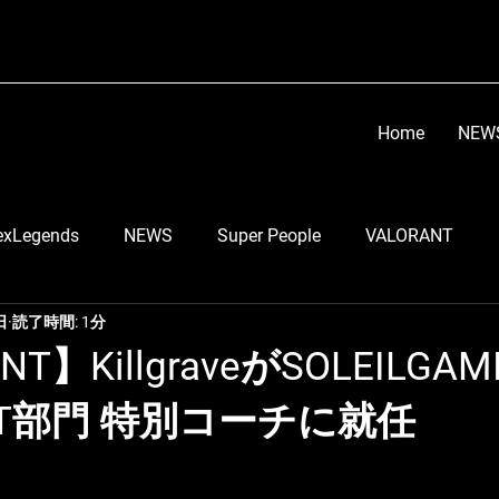
Home
NEW
exLegends
NEWS
Super People
VALORANT
日
読了時間: 1分
顔芸
らい子
りーのすけ
RobiN
Go Tsu
NT】KillgraveがSOLEILGAM
ANT部門 特別コーチに就任
う
LEIA
スマブラ部門
ちくのぼ
DETONATO