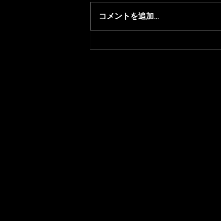
コメントを追加…
： 【VALORANT部門】
K1llgrave チーム卒業のお知ら
せ