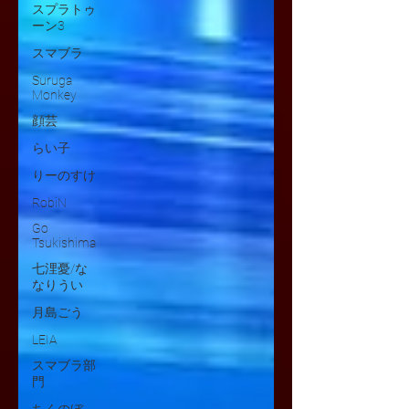
スプラトゥ
ーン3
スマブラ
Suruga
Monkey
顔芸
らい子
りーのすけ
RobiN
Go
Tsukishima
七浬憂/な
なりうい
月島ごう
LEIA
スマブラ部
門