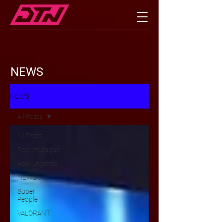
NEWS
NEWS
All Posts
All Posts
RocketLeague
ApexLegends
NEWS
Super
People
VALORANT