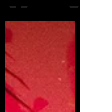
7月14日（日）に開催される『DFC
Dead by Daylight All-Star CUP』に実況
として 顔芸 が出演します。 ■ 日時：7
月14日（日）14:00〜 ■ 配信 DFC Dead
by Daylight大会 JCG tube 顔芸 ストリ
ーマー ■...