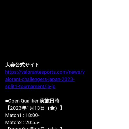
大会公式サイト 
https://valorantesports.com/news/v
alorant-challengers-japan-2023-
split1-tournament/ja-jp
■Open Qualifier 実施日時
【2023年1月13日（金）】
Match1 : 18:00-
Match2 : 20:55-