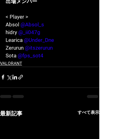
出場メンバー
< Player >
Absol 
@Absol_s
hidry 
@_ii047g
Learica 
@Under_Dne
Zerurun 
@itszerurun
Sota 
@fps_sot4
VALORANT
すべて表示
最新記事