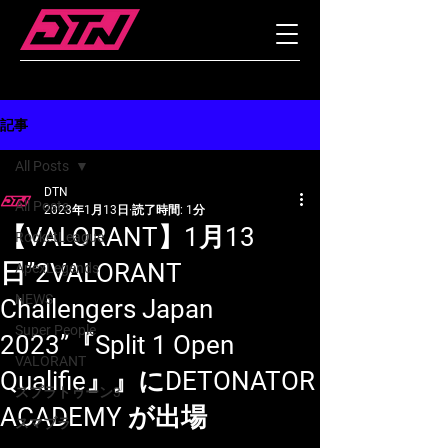
記事
All Posts
DTN
All Posts
2023年1月13日
読了時間: 1分
【VALORANT】1月13
RocketLeague
日”2VALORANT
ApexLegends
NEWS
Challengers Japan
Super People
2023”『Split 1 Open
VALORANT
Qualifie』』にDETONATOR
スプラトゥーン3
ACADEMY が出場
スマブラ