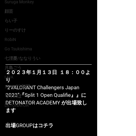
Suruga Monkey
顔芸
らい子
りーのすけ
RobiN
Go Tsukishima
七浬憂/ななりうい
月島ごう
２０２３年１月１３日  １８：００よ
LEIA
り
スマブラ部門
”2VALORANT Challengers Japan 
2023”『Split 1 Open Qualifie』』に
ちくのぼ
DETONATOR ACADEMY が出場致し
DETONATOR
ます
出場GROUPはコチラ