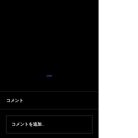
コメント
コメントを追加…
【VALORANT】Killgraveが
【VALORANT】
SOLEILGAMING
(土)RAGE SUPE