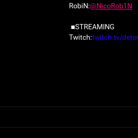
RobiN:
@NicoRob1N
 ■STREAMING
Twitch:
twitch.tv/deto