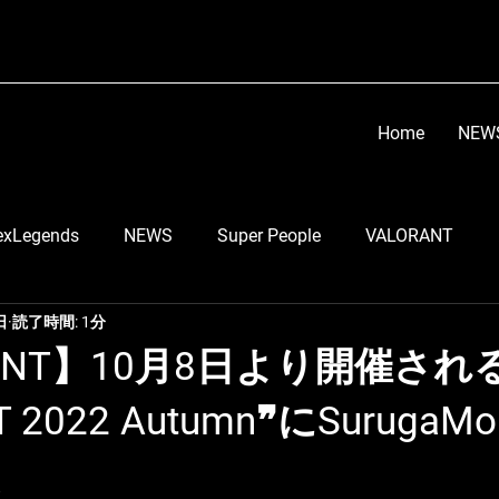
Home
NEW
exLegends
NEWS
Super People
VALORANT
日
読了時間: 1分
顔芸
らい子
りーのすけ
RobiN
Go Tsu
ANT】10月8日より開催される
 2022 Autumn❞にSurugaMon
う
LEIA
スマブラ部門
ちくのぼ
DETONATO