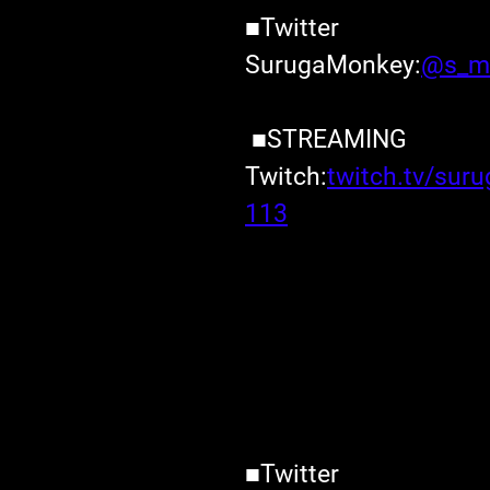
■Twitter
SurugaMonkey:
@s_m
 ■STREAMING
Twitch:
twitch.tv/su
113
■Twitter