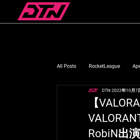
All Posts
RocketLeague
Ap
DTN
2022年10月7
スマブラ
Suruga Monkey
【VALOR
VALORANT
七浬憂/ななりうい
月島ご
RobiN出演