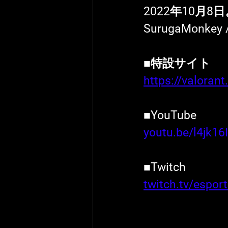
2022年10月8
SurugaMonkey
■特設サイト
https://valoran
■YouTube 
youtu.be/l4jk16
■Twitch
twitch.tv/espor