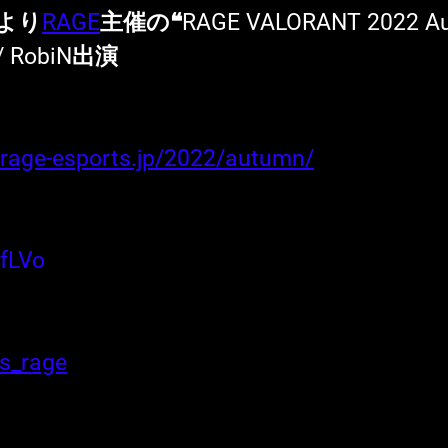
日より
RAGE
主催の
❝RAGE VALORANT 2022 
 / RobiN出演
t.rage-esports.jp/2022/autumn/
IfLVo
ts_rage