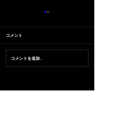
コメント
コメントを追加…
【VALORANT】Killgraveが
【VALORANT】7
SOLEILGAMING
日(土.日)第5回 Cr
VALORANT部門 特別コー
Raccoon Cup Va
チに就任
SurugaMonke