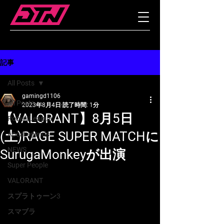
記事
All Posts
gamingd1106
All Posts
2023年8月4日
読了時間: 1分
【VALORANT】8月5日
RocketLeague
(土)RAGE SUPER MATCHに
ApexLegends
NEWS
SurugaMonkeyが出演
Super People
VALORANT
スプラトゥーン3
スマブラ