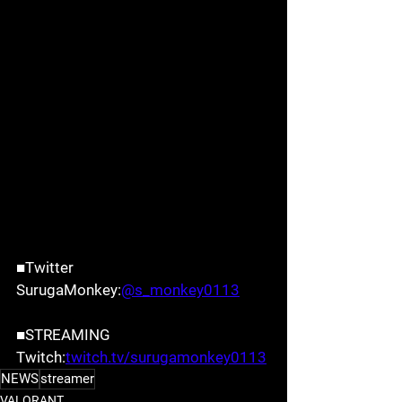
■Twitter
SurugaMonkey:
@s_monkey0113
■STREAMING
Twitch:
twitch.tv/surugamonkey0113
NEWS
streamer
VALORANT