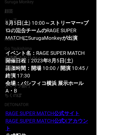
Suruga Monkey
顔芸
らい子
8月5日(土) 10:00～ストリーマー×プ
ロの混合チームのRAGE SUPER 
りーのすけ
MATCHにSurugaMonkeyが出演
RobiN
Go Tsukishima
イベント名：
RAGE SUPER MATCH
七浬憂/ななりうい
開催日程：
2023年8月5日(土)
月島ごう
開催時間：
開場 10:00 / 開演 10:45 / 
終演 17:30
LEIA
会場：
パシフィコ横浜 展示ホール
スマブラ部門
A・B
ちくのぼ
DETONATOR
RAGE SUPER MATCH公式サイト
RAGE SUPER MATCH公式Xアカウン
ト